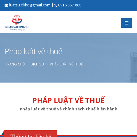
luatsu.dkkd@gmail.com
|
0916 557 868
Pháp luật về thuế
TRANG CHỦ
DỊCH VỤ
PHÁP LUẬT VỀ THUẾ
PHÁP LUẬT VỀ THUẾ
Pháp luật về thuế và chính sách thuế hiện hành
Thông tin liên hệ